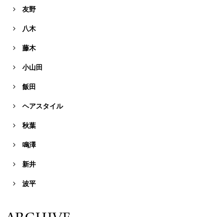
友野

八木

藤木

小山田

飯田

ヘアスタイル

秋葉

鳴澤

新井

波平
