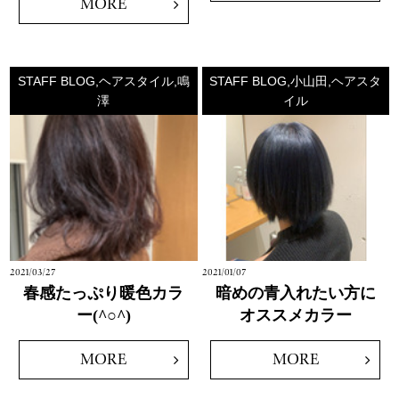
MORE
STAFF BLOG,ヘアスタイル,鳴
STAFF BLOG,小山田,ヘアスタ
澤
イル
2021/03/27
2021/01/07
春感たっぷり暖色カラ
暗めの青入れたい方に
ー(^○^)
オススメカラー
MORE
MORE