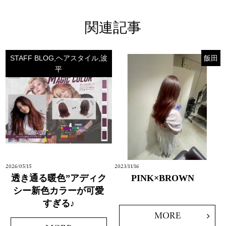
関連記事
STAFF BLOG,ヘアスタイル,波
飯田
平
2026/05/15
2023/11/16
透き通る暖色”アディク
PINK×BROWN
シー新色カラーが可愛
すぎる♪
MORE